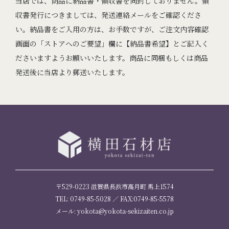
当店では、商品に納品書・領収書を同封しておりません。領
収書発行につきましては、発送連絡メールをご確認くださ
い。納品書をご入用の方は、お手数ですが、ご注文内容確認
画面の「ストアへのご要望」欄に【納品書希望】とご記入く
ださいますようお願いいたします。商品に同梱もしくは商品
発送後に当店より郵送いたします。
〒529-0223 滋賀県長浜市高月町 馬上1574
TEL: 0749-85-5028 ／ FAX:0749-85-5578
メール: yokota@yokota-sekizaiten.co.jp