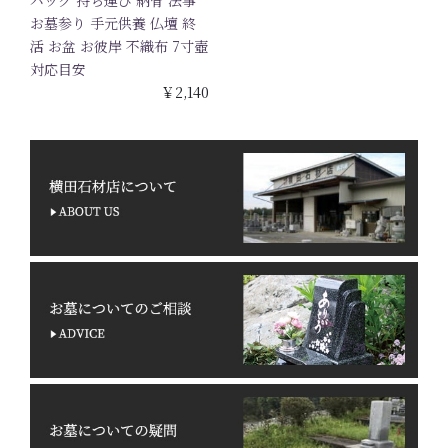
バッグ 持ち運び 納骨 法事
お墓参り 手元供養 仏壇 終
活 お盆 お彼岸 不織布 7寸壺
対応目安
￥2,140