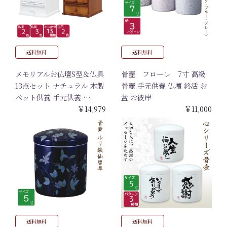
送料無料
送料無料
メモリアルお仏壇S型＆仏具
骨壺 フローレ 7寸 高級
13点セット ナチュラル 木製
骨壺 手元供養 仏壇 終活 お
ペット供養 手元供養 …
盆 お彼岸
￥14,979
￥11,000
送料無料
送料無料