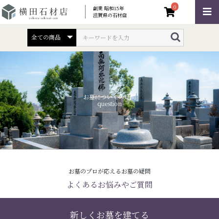
0
創業 昭和15年
滋賀県の石材店
お墓についての疑問
question
お墓のプロが応えるお墓の疑問
よくあるお悩みやご質問
新しくお墓を建てる