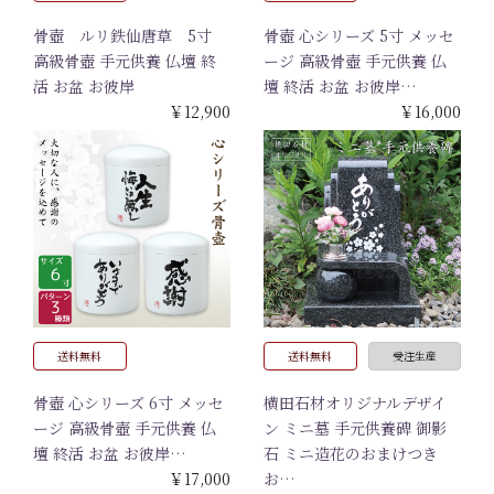
骨壺 ルリ鉄仙唐草 5寸
骨壺 心シリーズ 5寸 メッセ
高級骨壺 手元供養 仏壇 終
ージ 高級骨壺 手元供養 仏
活 お盆 お彼岸
壇 終活 お盆 お彼岸…
￥12,900
￥16,000
送料無料
送料無料
受注生産
骨壺 心シリーズ 6寸 メッセ
横田石材オリジナルデザイ
ージ 高級骨壺 手元供養 仏
ン ミニ墓 手元供養碑 御影
壇 終活 お盆 お彼岸…
石 ミニ造花のおまけつき
￥17,000
お…