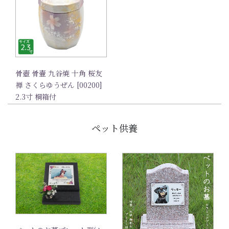
骨壺 骨壷 九谷焼 十角 桜友
禅 さくらゆうぜん [00200]
2.3寸 桐箱付
ペット供養