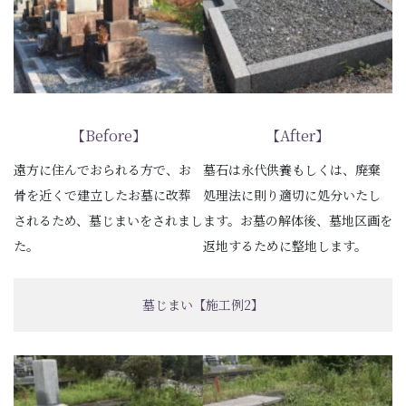
【Before】
【After】
遠方に住んでおられる方で、お
墓石は永代供養もしくは、廃棄
骨を近くで建立したお墓に改葬
処理法に則り適切に処分いたし
されるため、墓じまいをされまし
ます。お墓の解体後、墓地区画を
た。
返地するために整地します。
墓じまい【施工例2】