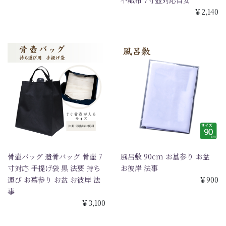
￥2,140
骨壷バッグ 遺骨バッグ 骨壺 7
風呂敷 90cm お墓参り お盆
寸対応 手提げ袋 黒 法要 持ち
お彼岸 法事
運び お墓参り お盆 お彼岸 法
￥900
事
￥3,100