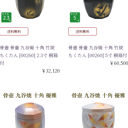
送料無料
送料無料
骨壺 骨壷 九谷焼 十角 竹炭
骨壺 骨壷 九谷焼 十角 竹炭
ちくたん [00260] 2.3寸 桐箱
ちくたん [00260] 5寸 桐箱付
付
￥60,50
￥32,120