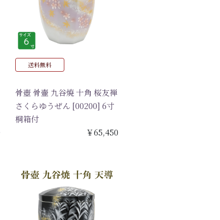
送料無料
骨壺 骨壷 九谷焼 十角 桜友禅
さくらゆうぜん [00200] 6寸
桐箱付
0
￥65,450