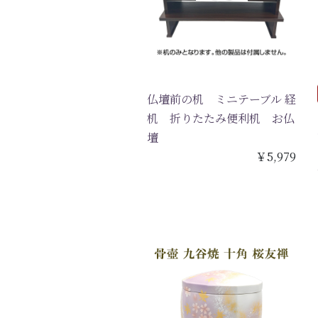
仏壇前の机 ミニテーブル 経
机 折りたたみ便利机 お仏
壇
￥5,979