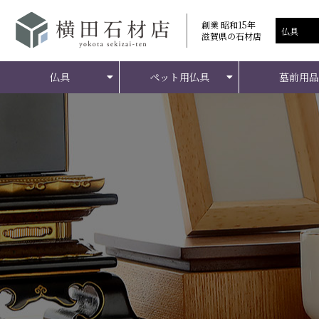
創業 昭和15年
滋賀県の石材店
仏具
ペット用仏具
墓前用品