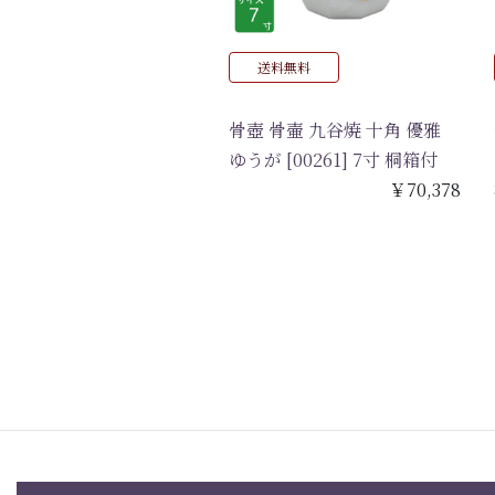
送料無料
骨壺 骨壷 九谷焼 十角 優雅
ゆうが [00261] 7寸 桐箱付
￥70,378