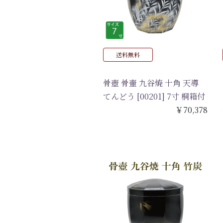
送料無料
骨壺 骨壷 九谷焼 十角 天導
てんどう [00201] 7寸 桐箱付
￥70,378