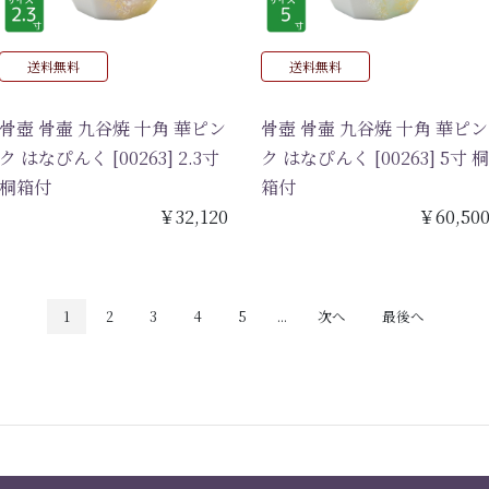
送料無料
送料無料
骨壺 骨壷 九谷焼 十角 華ピン
骨壺 骨壷 九谷焼 十角 華ピン
ク はなぴんく [00263] 2.3寸
ク はなぴんく [00263] 5寸 桐
桐箱付
箱付
￥32,120
￥60,50
1
2
3
4
5
...
次へ
最後へ