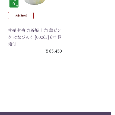
送料無料
骨壺 骨壷 九谷焼 十角 華ピン
ク はなぴんく [00263] 6寸 桐
箱付
0
￥65,450