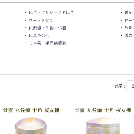
仏花・プリザーブド仏花
香炉
ローソク立て
ロー
仏飯器・仏器・仏膳
数珠
仏具その他
骨壺
ミニ墓・手元供養碑
表示：