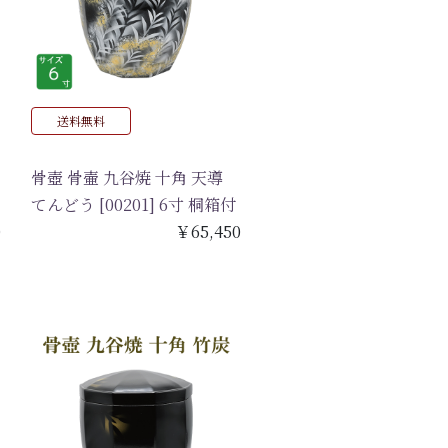
送料無料
骨壺 骨壷 九谷焼 十角 天導
てんどう [00201] 6寸 桐箱付
0
￥65,450