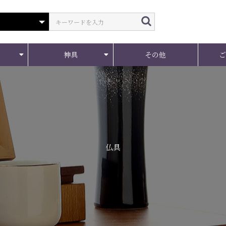
神具
その他
仏具