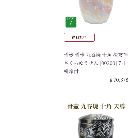
送料無料
骨壺 骨壷 九谷焼 十角 桜友禅
さくらゆうぜん [00200] 7寸
桐箱付
￥70,378