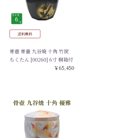
送料無料
骨壺 骨壷 九谷焼 十角 竹炭
ちくたん [00260] 6寸 桐箱付
0
￥65,450