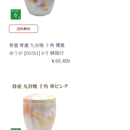
送料無料
骨壺 骨壷 九谷焼 十角 優雅
ゆうが [00261] 6寸 桐箱付
0
￥65,450