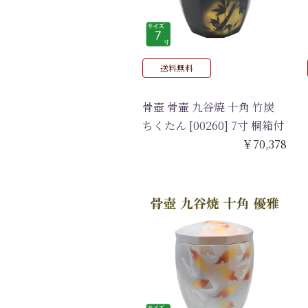
送料無料
骨壺 骨壷 九谷焼 十角 竹炭
ちくたん [00260] 7寸 桐箱付
￥70,378