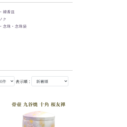
・線香皿
ソク
・念珠・念珠袋
表示順：