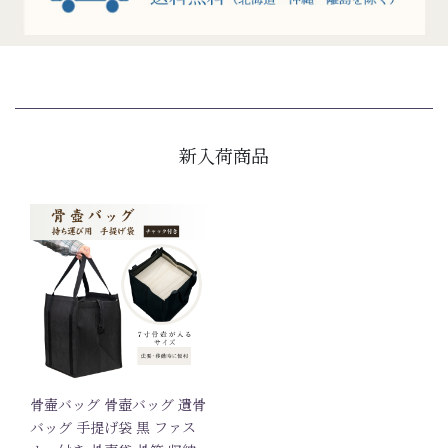
新入荷商品
骨壷バッグ 骨壺バッグ 遺骨
バッグ 手提げ袋 黒 ファス