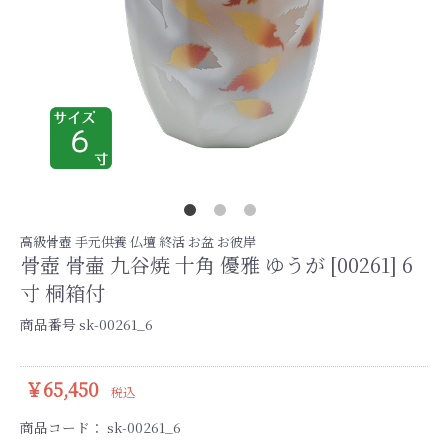
高級骨壺 手元供養 仏壇 終活 お盆 お彼岸
骨壺 骨壷 九谷焼 十角 優雅 ゆうが [00261] 6
寸 桐箱付
商品番号 sk-00261_6
￥65,450
税込
商品コード：
sk-00261_6