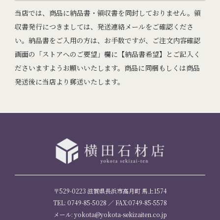
当店では、商品に納品書・領収書を同封しておりません。領
収書発行につきましては、発送連絡メールをご確認くださ
い。納品書をご入用の方は、お手数ですが、ご注文内容確認
画面の「ストアへのご要望」欄に【納品書希望】とご記入く
ださいますようお願いいたします。商品に同梱もしくは商品
発送後に当店より郵送いたします。
〒529-0223 滋賀県長浜市高月町 馬上1574
TEL: 0749-85-5028 ／ FAX:0749-85-5578
メール: yokota@yokota-sekizaiten.co.jp