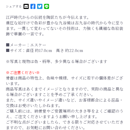
シェアする
江戸時代からの伝統を陶匠たちが今伝えます。
重圧な絵付けで色彩が豊かな九谷焼は古九谷の時代から今に至り
ます。一貫して変わってないその技術は、力強くも繊細な色絵装
飾で華麗の一言です。
■メーカー：エスケー
■サイズ：直径 約17.0cm 高さ 約22.0cm
※写真と現物は色・柄等、多少異なる場合がございます
※ご注意ください※
骨壺は商品の特性上、色味や模様、サイズに若干の個体差がござ
います。
商品写真はあくまでイメージとなりますので、実際の商品と異な
る場合がございますことを予めご了承ください。
また、サイズ違いやイメージ違いなど、お客様都合による返品・
交換はお受けいたしかねます。
ご購入前には、納骨堂やご安置場所の大きさ等をよくご確認のう
え、ご注文くださいますようお願い申し上げます。
ご不明な点がございましたら、できる限りご対応させていただき
ますので、お気軽にお問い合わせください。