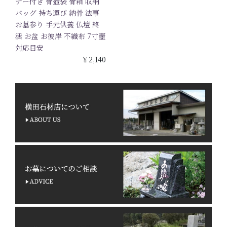
ナー付き 骨壺袋 骨箱 収納
バッグ 持ち運び 納骨 法事
お墓参り 手元供養 仏壇 終
活 お盆 お彼岸 不織布 7寸壺
対応目安
￥2,140