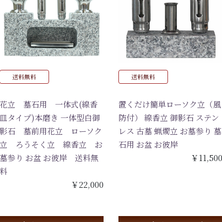
送料無料
送料無料
花立 墓石用 一体式(線香
置くだけ簡単ローソク立（風
皿タイプ)本磨き 一体型白御
防付） 線香立 御影石 ステン
影石 墓前用花立 ローソク
レス 古墓 蝋燭立 お墓参り 墓
立 ろうそく立 線香立 お
石用 お盆 お彼岸
墓参り お盆 お彼岸 送料無
￥11,50
料
￥22,000