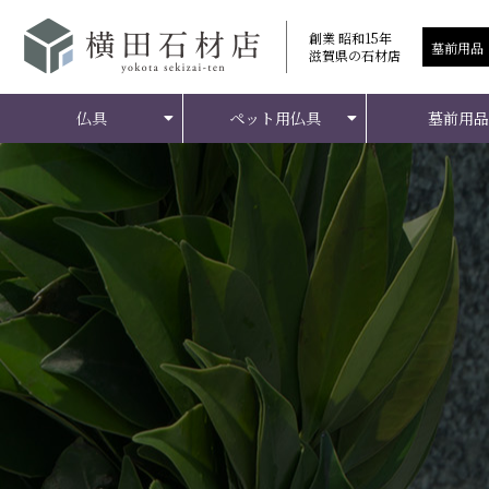
創業 昭和15年
滋賀県の石材店
仏具
ペット用仏具
墓前用品