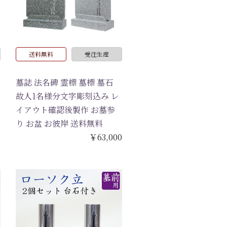
送料無料
受注生産
墓誌 法名碑 霊標 墓標 墓石
故人1名様分文字彫刻込み レ
イアウト確認後製作 お墓参
9
り お盆 お彼岸 送料無料
￥63,000