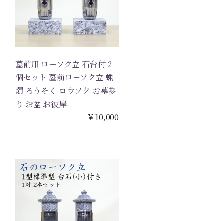
墓前用 ローソク立 石台付 2
個セット 墓前ローソク立 蝋
0
燭 ろうそく ロウソク お墓参
り お盆 お彼岸
￥10,000