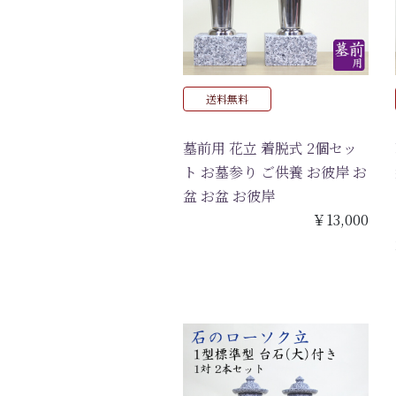
送料無料
墓前用 花立 着脱式 2個セッ
ト お墓参り ご供養 お彼岸 お
盆 お盆 お彼岸
￥13,000