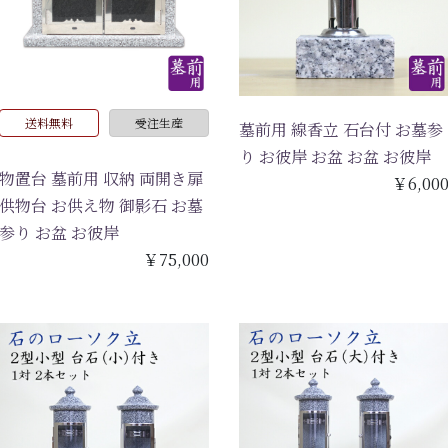
送料無料
受注生産
墓前用 線香立 石台付 お墓参
り お彼岸 お盆 お盆 お彼岸
物置台 墓前用 収納 両開き扉
￥6,00
供物台 お供え物 御影石 お墓
参り お盆 お彼岸
￥75,000