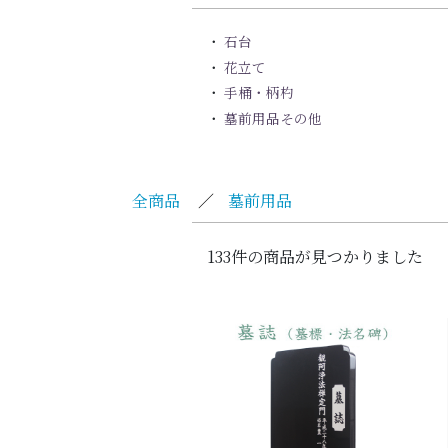
石台
花立て
手桶・柄杓
墓前用品その他
全商品
／
墓前用品
133件の商品が見つかりました