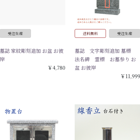
受注生産
送料無料
受注生産
墓誌 家紋彫刻追加 お盆 お彼
墓誌 文字彫刻追加 墓標
岸
法名碑 霊標 お墓参り お
￥4,780
盆 お彼岸
￥11,99