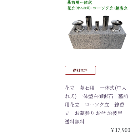
送料無料
花立 墓石用 一体式(中入
れ式) 一体型白御影石 墓前
用花立 ローソク立 線香
立 お墓参り お盆 お彼岸
送料無料
￥17,900