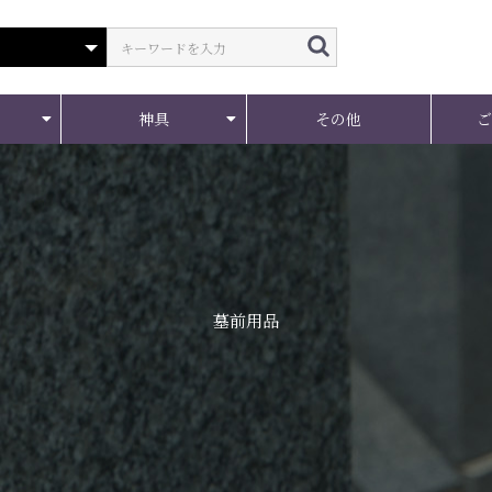
神具
その他
墓前用品