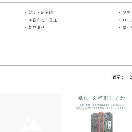
墓誌・法名碑
塔婆
線香立て・香皿
ロー
墓参用品
墓石
表示：