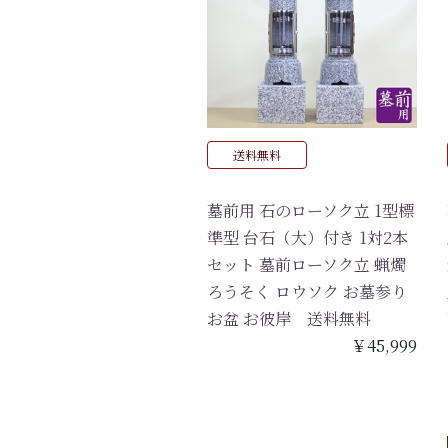
送料無料
墓前用 石のローソク立 1型標
準型 台石（大）付き 1対2本
セット 墓前ローソク立 蝋燭
ろうそく ロウソク お墓参り
お盆 お彼岸 送料無料
￥45,999