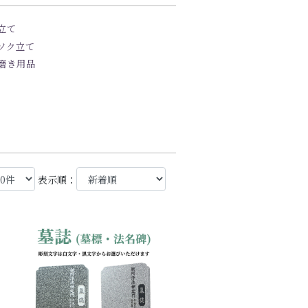
立て
ソク立て
磨き用品
表示順：