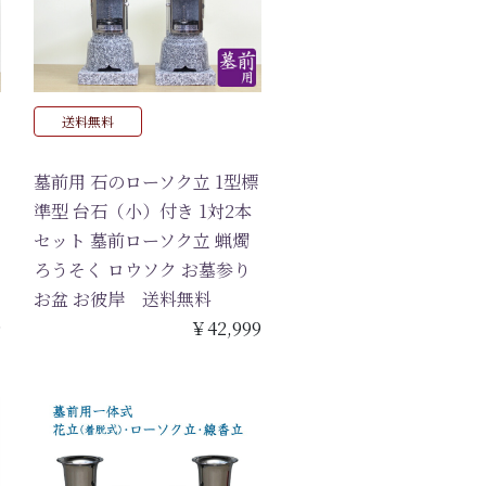
送料無料
墓前用 石のローソク立 1型標
準型 台石（小）付き 1対2本
セット 墓前ローソク立 蝋燭
ろうそく ロウソク お墓参り
お盆 お彼岸 送料無料
9
￥42,999