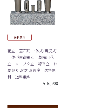
送料無料
花立 墓石用 一体式(着脱式)
一体型白御影石 墓前用花
立 ローソク立 線香立 お
墓参り お盆 お彼岸 送料無
0
料 送料無料
￥16,900