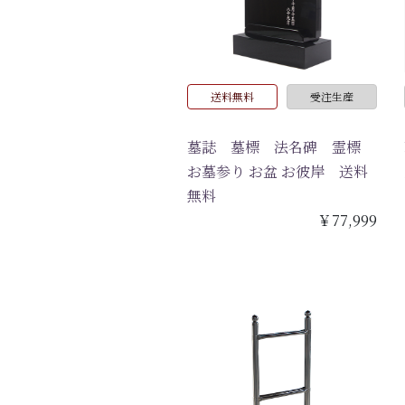
送料無料
受注生産
墓誌 墓標 法名碑 霊標
お墓参り お盆 お彼岸 送料
無料
￥77,999