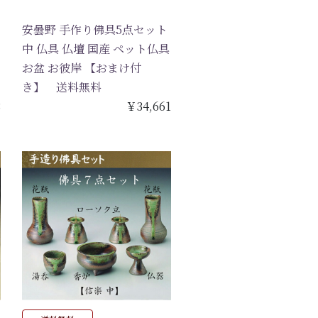
安曇野 手作り佛具5点セット
中 仏具 仏壇 国産 ペット仏具
お盆 お彼岸 【おまけ付
き】 送料無料
3
￥34,661