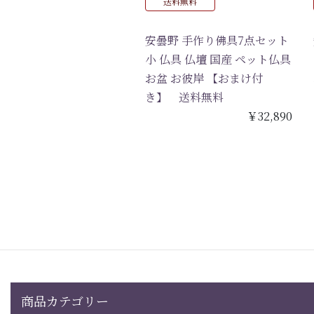
送料無料
安曇野 手作り佛具7点セット
小 仏具 仏壇 国産 ペット仏具
お盆 お彼岸 【おまけ付
き】 送料無料
￥32,890
商品カテゴリー