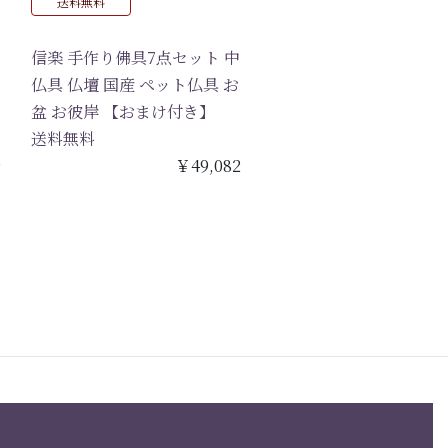
送料無料
信楽 手作り佛具7点セット 中
仏具 仏壇 国産 ペット仏具 お
盆 お彼岸 【おまけ付き】
送料無料
9
￥49,082