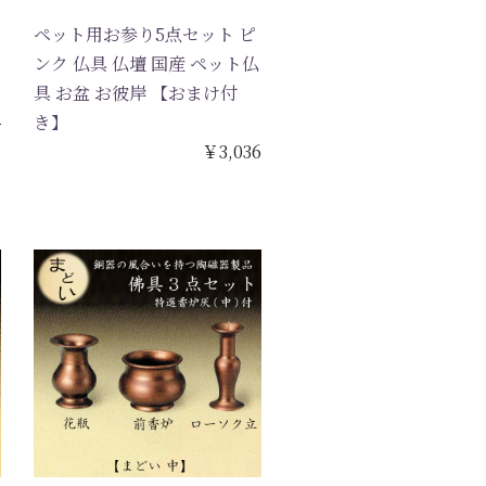
ペット用お参り5点セット ピ
ンク 仏具 仏壇 国産 ペット仏
具 お盆 お彼岸 【おまけ付
4
き】
￥3,036