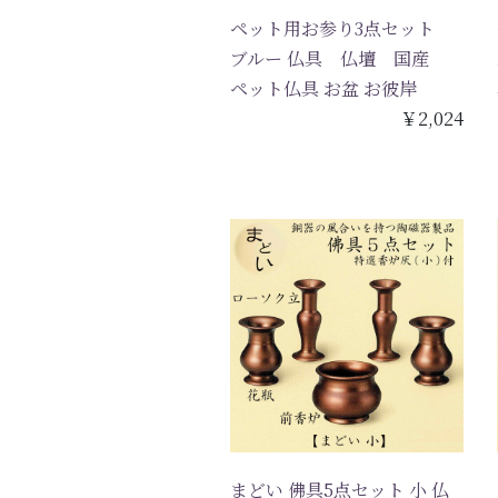
ペット用お参り3点セット
ブルー 仏具 仏壇 国産
ペット仏具 お盆 お彼岸
￥2,024
まどい 佛具5点セット 小 仏