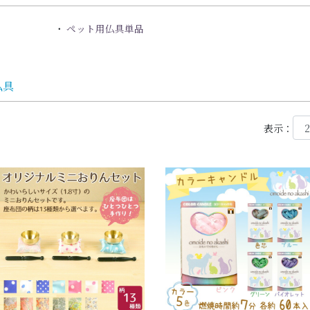
ペット用仏具単品
仏具
表示：