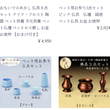
おもいでのあかし 仏具８点
ペット用お参り3点セット
セット クリア・フロスト 陶
ピンク 仏具 仏壇 国産
器 ペット供養 手元供養 ペッ
ペット仏具 お盆 お彼岸
ト仏壇 ペットロス癒し お盆
￥2,02
お彼岸 【おまけ付き】
￥4,950