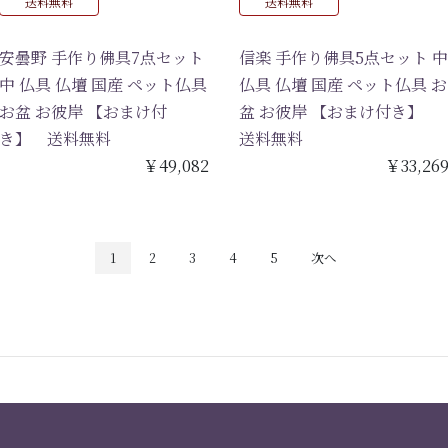
送料無料
送料無料
安曇野 手作り佛具7点セット
信楽 手作り佛具5点セット 中
中 仏具 仏壇 国産 ペット仏具
仏具 仏壇 国産 ペット仏具 お
お盆 お彼岸 【おまけ付
盆 お彼岸 【おまけ付き】
き】 送料無料
送料無料
￥49,082
￥33,26
1
2
3
4
5
次へ