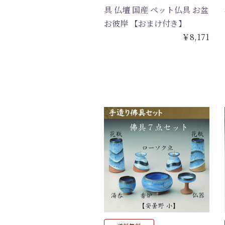
具 仏壇 国産 ペット仏具 お盆
お彼岸 【おまけ付き】
￥8,171