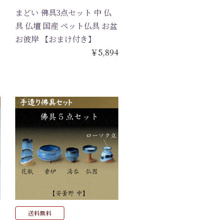
まどい 佛具3点セット 中 仏
具 仏壇 国産 ペット仏具 お盆
お彼岸 【おまけ付き】
0
￥5,894
送料無料