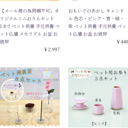
【メール便の為同梱不可」オ
おもいでのあかし キャンド
リジナルミニおりんセット
ル 色芯・ピンク・青・緑・
1.8寸 ペット供養 手元供養 ペ
紫 ペット供養 手元供養 ペッ
ット仏壇 メモリアル お盆 お
ト仏壇 お盆 お彼岸
彼岸
￥44
￥2,997