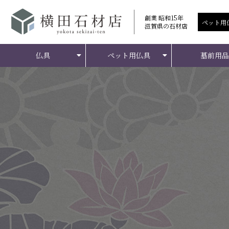
創業 昭和15年
滋賀県の石材店
仏具
ペット用仏具
墓前用品