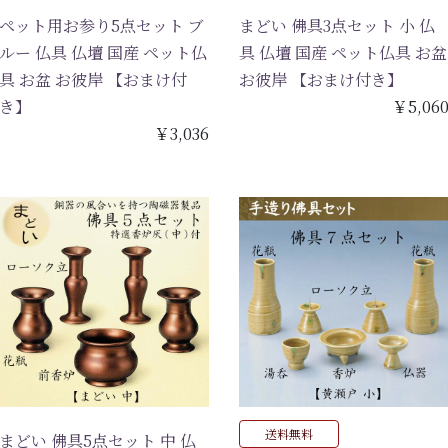
ペット用お参り5点セット ブ
まどい 佛具3点セット 小 仏
ルー 仏具 仏壇 国産 ペット仏
具 仏壇 国産 ペット仏具 お盆
具 お盆 お彼岸 【おまけ付
お彼岸 【おまけ付き】
き】
￥5,06
￥3,036
送料無料
まどい 佛具5点セット 中 仏