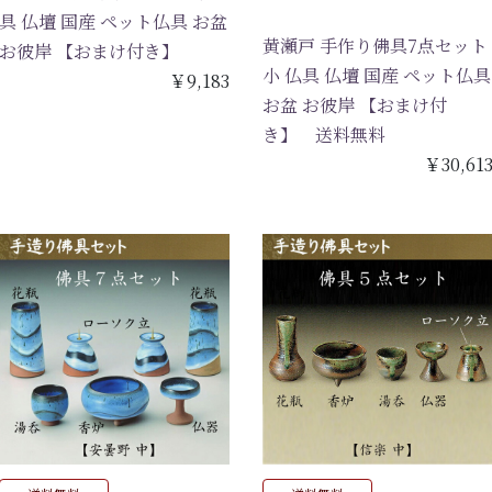
具 仏壇 国産 ペット仏具 お盆
黄瀬戸 手作り佛具7点セット
お彼岸 【おまけ付き】
小 仏具 仏壇 国産 ペット仏具
￥9,183
お盆 お彼岸 【おまけ付
き】 送料無料
￥30,61